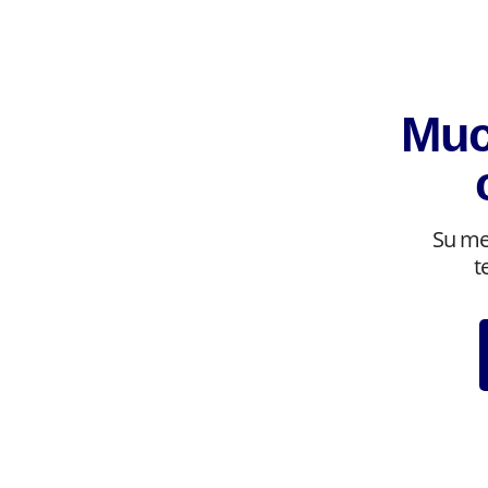
Muc
Su me
t