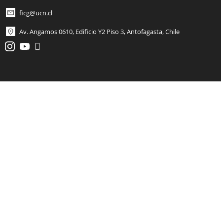
ficg@ucn.cl
Av. Angamos 0610, Edificio Y2 Piso 3, Antofagasta, Chile