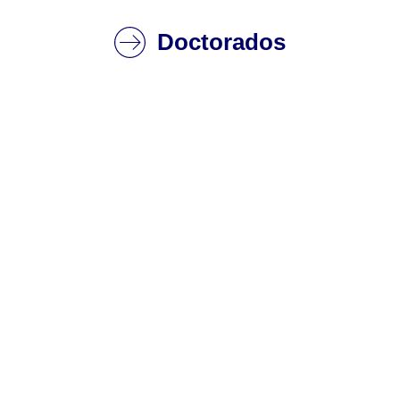
Doctorados
Doctorado en
Ingeniería Industrial
Ver programa completo
Doctorado en
Ingeniería
Sustentable