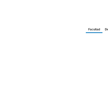
Facultad
D
Facul
Cie