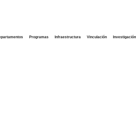
epartamentos
Programas
Infraestructura
Vinculación
Investigació
tad de Ingeniería y
ncias Geológicas