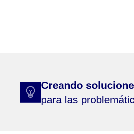
Somos la Facultad más g
50 años de trayectori
conforman se remontan
Creando solucione
para las problemáti