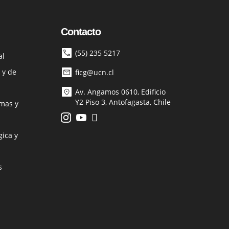
Contacto
(55) 235 5217
al
 y de
ficg@ucn.cl
Av. Angamos 0610, Edificio
Y2 Piso 3, Antofagasta, Chile
mas y
ica y
s