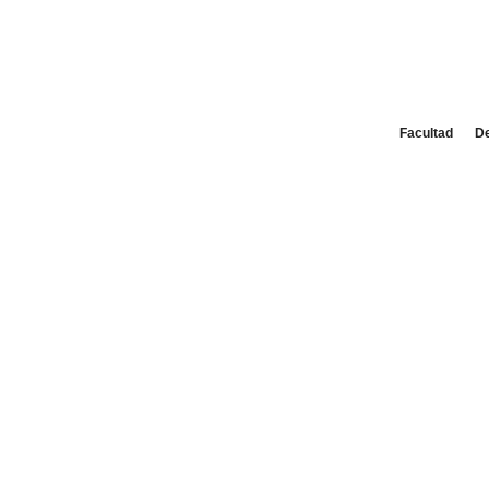
Facultad
D
P
Facultad