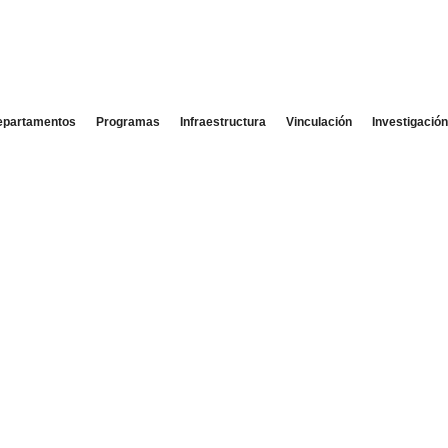
epartamentos
Programas
Infraestructura
Vinculación
Investigació
erfil estudiante
 de Ingeniería y Ciencias Geológicas