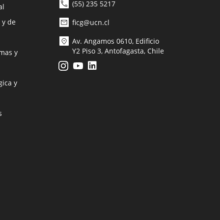
(55) 235 5217
al
 y de
ficg@ucn.cl
Av. Angamos 0610, Edificio
Y2 Piso 3, Antofagasta, Chile
mas y
ica y
s