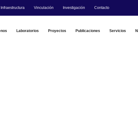
Infraestructura
Vinculación
Investigación
Contacto
enos
Laboratorios
Proyectos
Publicaciones
Servicios
N
Publicaciones