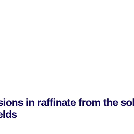
ons in raffinate from the so
elds