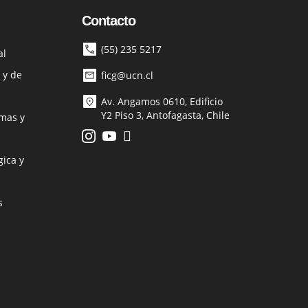
Contacto
(55) 235 5217
al
 y de
ficg@ucn.cl
Av. Angamos 0610, Edificio
Y2 Piso 3, Antofagasta, Chile
mas y
ica y
s