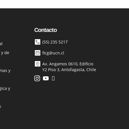
Contacto
(55) 235 5217
al
 y de
ficg@ucn.cl
Av. Angamos 0610, Edificio
Y2 Piso 3, Antofagasta, Chile
mas y
ica y
s