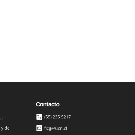
Contacto
(55) 235 5217
al
 y de
ficg@ucn.cl