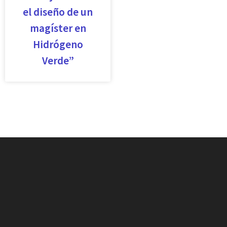
el diseño de un
magíster en
Hidrógeno
Verde”