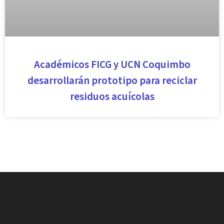
Académicos FICG y UCN Coquimbo
desarrollarán prototipo para reciclar
residuos acuícolas