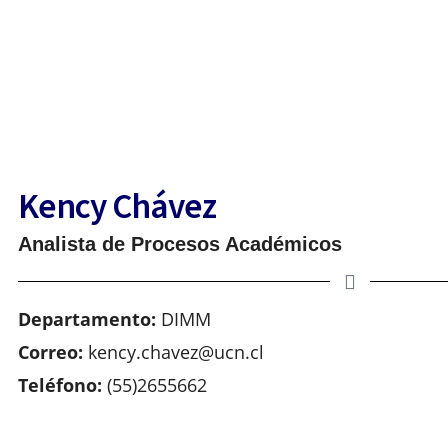
 de Ingeniería y Ciencias Geológicas
Kency Chávez
Analista de Procesos Académicos
Departamento:
DIMM
Correo:
kency.chavez@ucn.cl
Teléfono:
(55)2655662