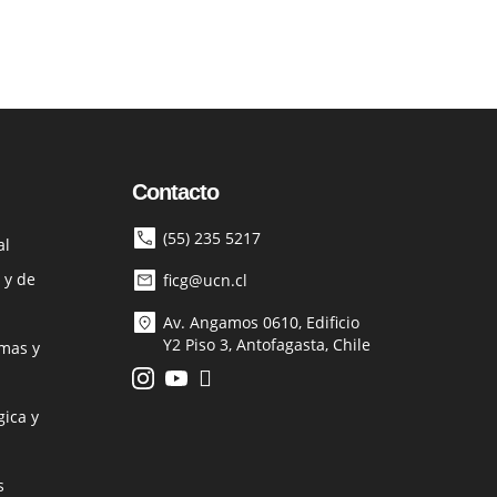
Contacto
(55) 235 5217
al
 y de
ficg@ucn.cl
Av. Angamos 0610, Edificio
Y2 Piso 3, Antofagasta, Chile
mas y
ica y
s