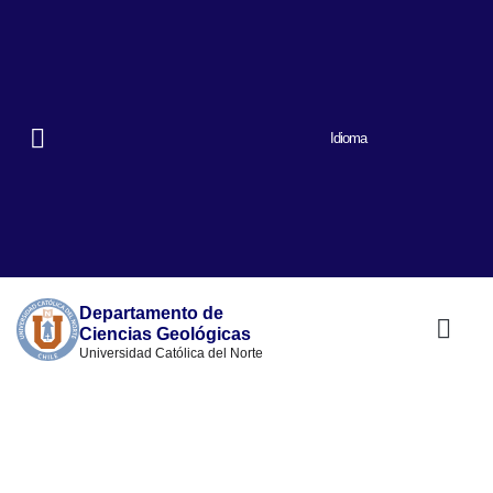
Idioma
Departamento de
Ciencias Geológicas
Universidad Católica del Norte
Nuestro prog
Quiénes somos
Lineas de inve