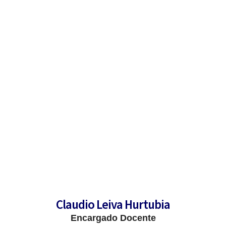
Información y contacto
Facultad de Ingeniería y Ciencias Geológicas
Claudio Leiva Hurtubia
Encargado Docente