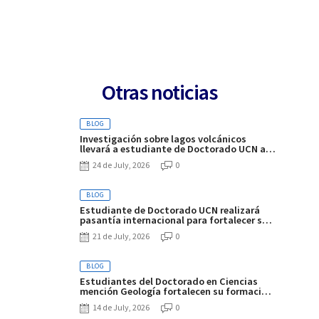
Otras noticias
BLOG
Investigación sobre lagos volcánicos
llevará a estudiante de Doctorado UCN a
desarrollar pasantía de seis meses en
24 de July, 2026
0
Italia
BLOG
Estudiante de Doctorado UCN realizará
pasantía internacional para fortalecer su
investigación sobre el litio en el Altiplano-
21 de July, 2026
0
Puna
BLOG
Estudiantes del Doctorado en Ciencias
mención Geología fortalecen su formación
en curso sobre alteración y mineralización
14 de July, 2026
0
hipógena