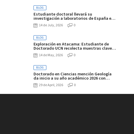
BLOG
Estudiante doctoral llevará su
investigación a laboratorios de España e
Italia
14 de July, 2026
0
BLOG
Exploración en Atacama: Estudiante de
Doctorado UCN recolecta muestras clave
en los salares de Gorbea e Ignorado
14 de May, 2026
0
BLOG
Doctorado en Ciencias mención Geología
da inicio a su año académico 2026 con
charla magistral y bienvenida a nueva
29 de April, 2026
0
cohorte