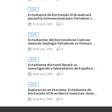
Italia
BLOG
Estudiante de Doctorado UCN realizará
pasantía internacional para fortalecer su
investigación sobre el litio en el Altiplano-
21 de July, 2026
0
Puna
BLOG
Estudiantes del Doctorado en Ciencias
mención Geología fortalecen su formación
en curso sobre alteración y mineralización
14 de July, 2026
0
hipógena
BLOG
Estudiante doctoral llevará su
investigación a laboratorios de España e
Italia
14 de July, 2026
0
BLOG
Exploración en Atacama: Estudiante de
Doctorado UCN recolecta muestras clave
en los salares de Gorbea e Ignorado
14 de May, 2026
0