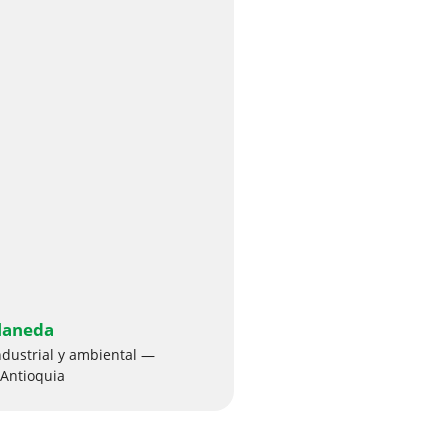
laneda
ndustrial y ambiental —
 Antioquia