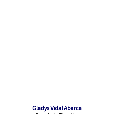
Información y contacto
Facultad de Ingeniería y Ciencias Geológicas
Gladys Vidal Abarca