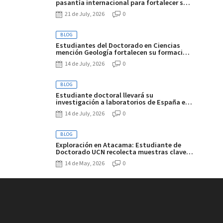
pasantía internacional para fortalecer su
investigación sobre el litio en el Altiplano-
21 de July, 2026
0
Puna
BLOG
Estudiantes del Doctorado en Ciencias
mención Geología fortalecen su formación
en curso sobre alteración y mineralización
14 de July, 2026
0
hipógena
BLOG
Estudiante doctoral llevará su
investigación a laboratorios de España e
Italia
14 de July, 2026
0
BLOG
Exploración en Atacama: Estudiante de
Doctorado UCN recolecta muestras clave
en los salares de Gorbea e Ignorado
14 de May, 2026
0