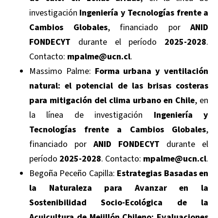
investigación
Ingeniería y Tecnologías frente a
Cambios Globales
, financiado por
ANID
FONDECYT
durante el período
2025-2028
.
Contacto:
mpalme@ucn.cl
.
Massimo Palme:
Forma urbana y ventilación
natural: el potencial de las brisas costeras
para mitigación del clima urbano en Chile
, en
la línea de investigación
Ingeniería y
Tecnologías frente a Cambios Globales
,
financiado por
ANID FONDECYT
durante el
período
2025-2028
. Contacto:
mpalme@ucn.cl
.
Begoña Peceño Capilla:
Estrategias Basadas en
la Naturaleza para Avanzar en la
Sostenibilidad Socio-Ecológica de la
Acuicultura de Mejillón Chileno: Evaluaciones