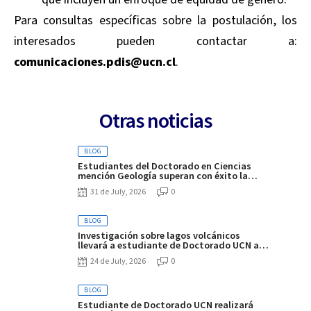
Para consultas específicas sobre la postulación, los
interesados pueden contactar a:
comunicaciones.pdis@ucn.cl
.
Otras noticias
BLOG
Estudiantes del Doctorado en Ciencias
mención Geología superan con éxito la
defensa de sus propuestas de tesis
31 de July, 2026
0
BLOG
Investigación sobre lagos volcánicos
llevará a estudiante de Doctorado UCN a
desarrollar pasantía de seis meses en
24 de July, 2026
0
Italia
BLOG
Estudiante de Doctorado UCN realizará