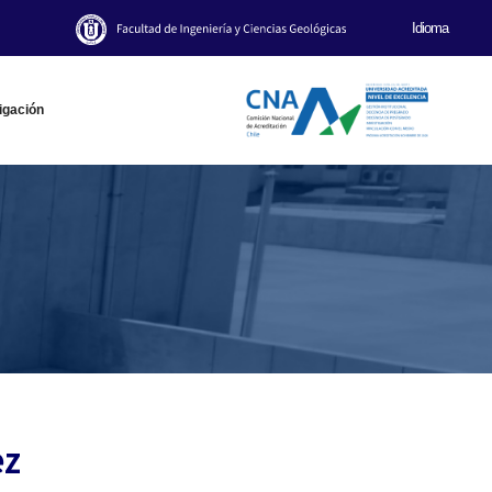
Idioma
igación
ez