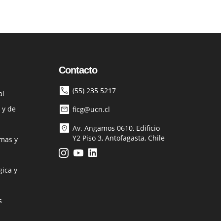
Contacto
(55) 235 5217
al
 y de
ficg@ucn.cl
Av. Angamos 0610, Edificio
Y2 Piso 3, Antofagasta, Chile
mas y
ica y
s