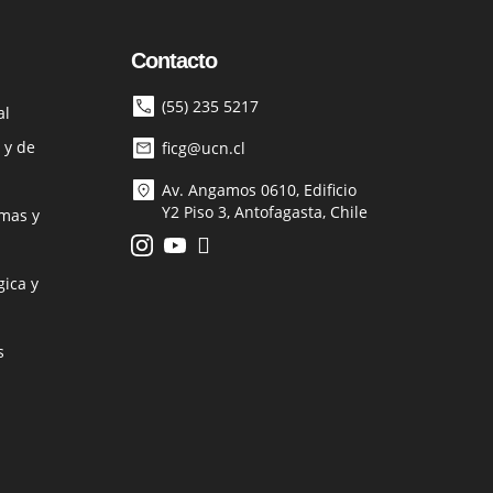
Contacto
(55) 235 5217
al
 y de
ficg@ucn.cl
Av. Angamos 0610, Edificio
Y2 Piso 3, Antofagasta, Chile
mas y
ica y
s