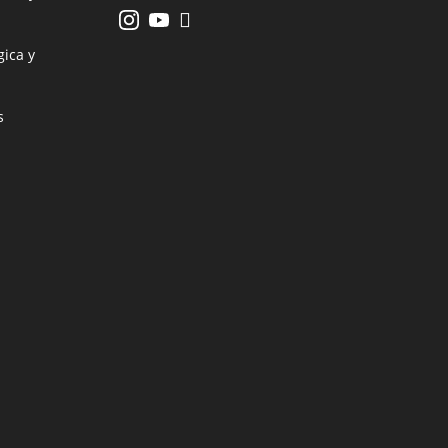
ica y
s