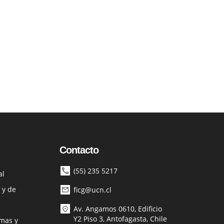
Contacto
(55) 235 5217
al
 y de
ficg@ucn.cl
Av. Angamos 0610, Edificio
Y2 Piso 3, Antofagasta, Chile
mas y