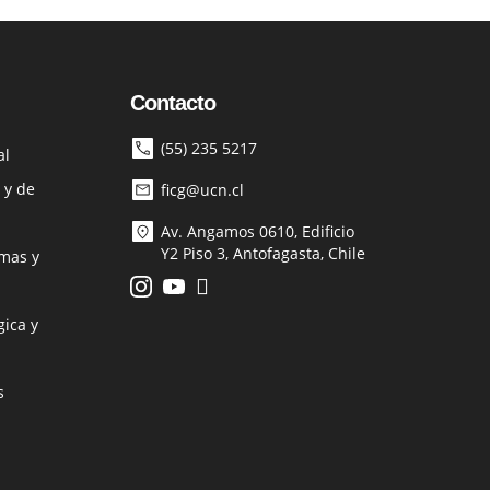
Contacto
(55) 235 5217
al
 y de
ficg@ucn.cl
Av. Angamos 0610, Edificio
Y2 Piso 3, Antofagasta, Chile
mas y
ica y
s