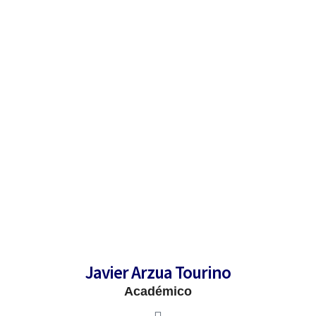
Información y contacto
Facultad de Ingeniería y Ciencias Geológicas
Javier Arzua Tourino
Académico