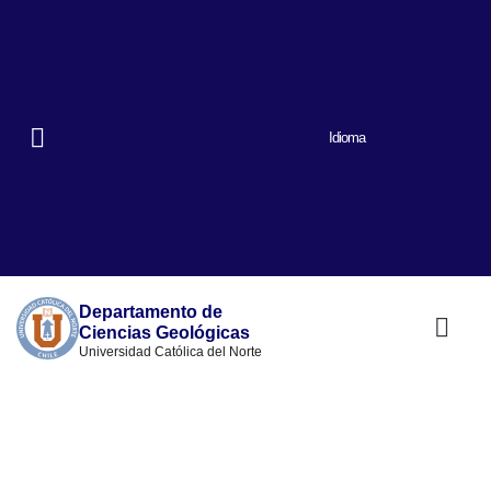
Idioma
Departamento de
Ciencias Geológicas
Universidad Católica del Norte
Nuestro prog
Quiénes somos
Lineas de inve