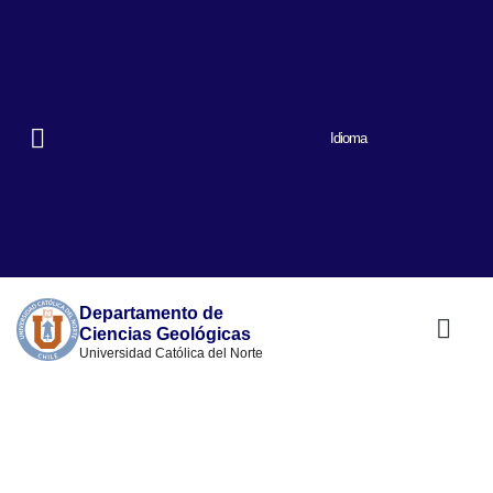
Idioma
Departamento de
Ciencias Geológicas
Universidad Católica del Norte
Nuestro prog
Quiénes somos
Lineas de inve