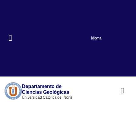
Idioma
Departamento de
Ciencias Geológicas
Universidad Católica del Norte
Nuestro prog
Quiénes somos
Lineas de inve