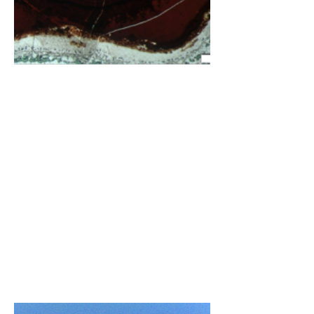
Procesos Geológicos
Exógenos
Esta línea de investigación se enfoca en
la comprensión de los procesos
geológicos que ocurren u ocurrieron en
la interfase corteza-atmósfera. En
particular, considera el estudio de los
procesos geomorfológicos en Medios
Desérticos, la hidrogeología, el Medio
Ambiente y los peligros naturales.