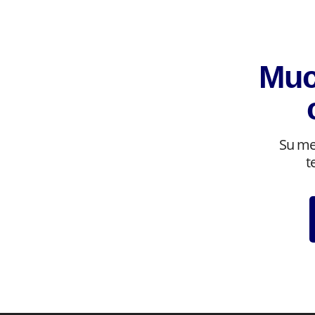
Muc
Su me
t