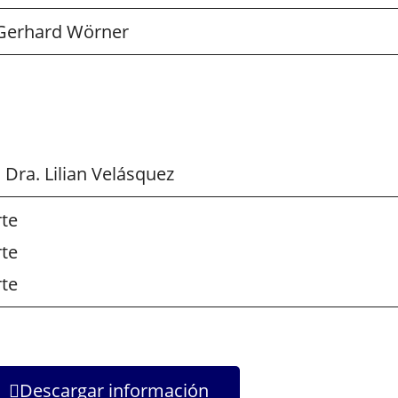
. Gerhard Wörner
Dra. Lilian Velásquez
rte
rte
rte
Descargar información