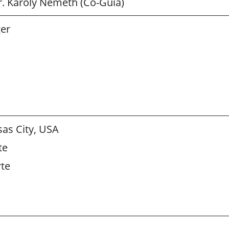
Dr. Karoly Nemeth (Co-Guía)
ger
sas City, USA
te
rte