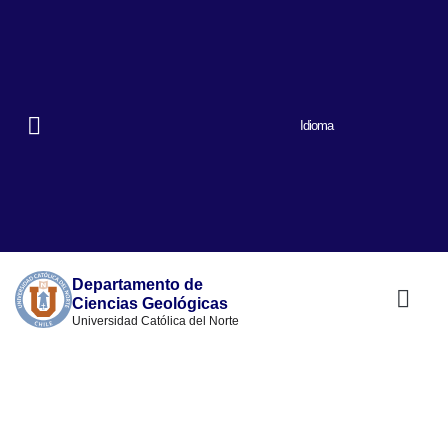
Idioma
Departamento de
Ciencias Geológicas
Universidad Católica del Norte
Nuestro prog
Quiénes somos
Lineas de inve